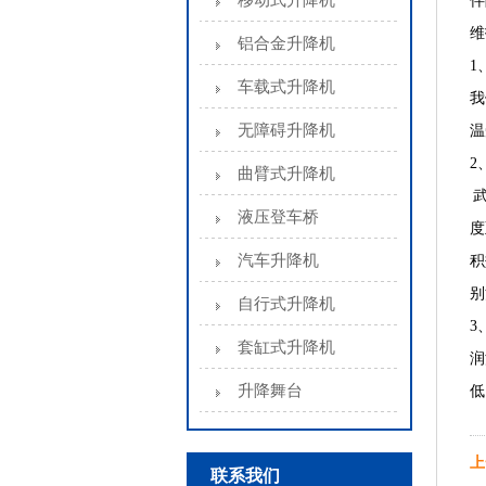
移动式升降机
伴
维
铝合金升降机
1
车载式升降机
我
无障碍升降机
温
2
曲臂式升降机
武
液压登车桥
度
汽车升降机
积
别
自行式升降机
3
套缸式升降机
润
升降舞台
低
上
联系我们