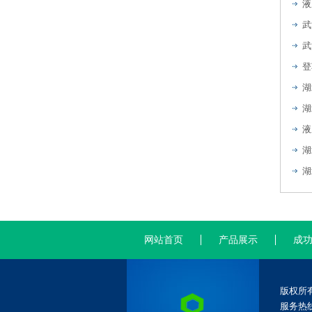
液
武
武
登
湖
湖
液
湖
网站首页
产品展示
成
版权所
服务热线：