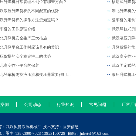
压升降机日常管理不到位有哪些方面？
汉液压升降货梯的不同配置的优势
湖北升降机的
汉升降货梯的操作方法您知道吗？
登车桥的定制
车桥的工作原理介绍
武汉导轨式升
北升降机安全生产三大措施
北升降平台工作时应该具有的常识
升降货梯的常
压货梯的安全稳定性上的优势
武汉高空作业
北高空作业平台的保养
武汉固定式登
湖北登车桥更换液压油和变压器重要作用是什么？
液压升降机工
功案例
公司动态
行业知识
常见问题
厂容厂
有：武汉贝曼液压机械厂 技术支持：
亘安信息
梁生 139-2899-7023 13853150728 邮箱：jnhetei@163.com