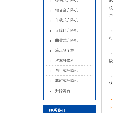
移动式升降机
武
统
铝合金升降机
声
车载式升降机
无障碍升降机
（
行
曲臂式升降机
液压登车桥
（
汽车升降机
段
自行式升降机
（
套缸式升降机
状
升降舞台
上
下
联系我们