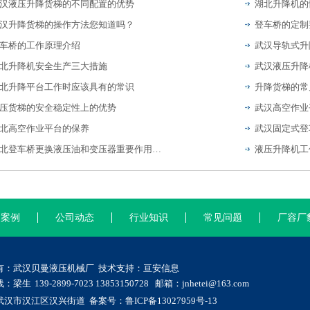
汉液压升降货梯的不同配置的优势
湖北升降机的
汉升降货梯的操作方法您知道吗？
登车桥的定制
车桥的工作原理介绍
武汉导轨式升
北升降机安全生产三大措施
北升降平台工作时应该具有的常识
升降货梯的常
压货梯的安全稳定性上的优势
武汉高空作业
北高空作业平台的保养
武汉固定式登
湖北登车桥更换液压油和变压器重要作用是什么？
液压升降机工
功案例
公司动态
行业知识
常见问题
厂容厂
有：武汉贝曼液压机械厂 技术支持：
亘安信息
梁生 139-2899-7023 13853150728 邮箱：jnhetei@163.com
武汉市汉江区汉兴街道 备案号：
鲁ICP备13027959号-13