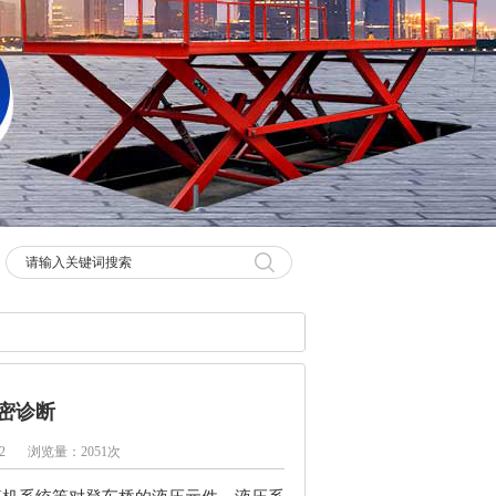
密诊断
2
浏览量：2051次