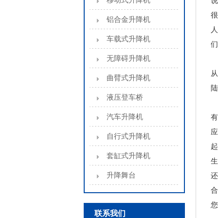
移动式升降机
说
很
铝合金升降机
人
车载式升降机
们
无障碍升降机
从
曲臂式升降机
陆
液压登车桥
汽车升降机
有
应
自行式升降机
起
套缸式升降机
生
升降舞台
还
合
您
联系我们