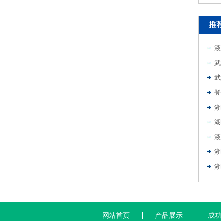
推
液
武
武
登
湖
湖
液
湖
网站首页
产品展示
成