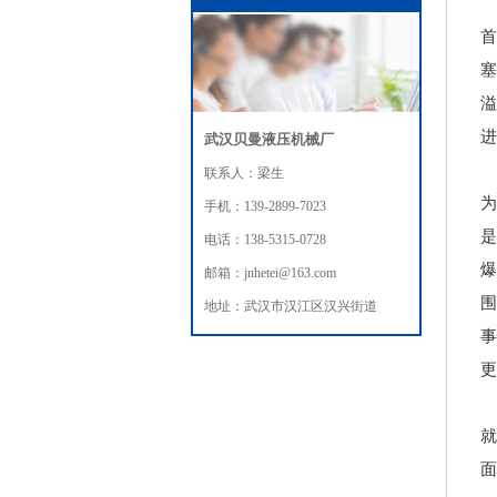
首
塞
溢
进
武汉贝曼液压机械厂
联系人：梁生
为
手机：139-2899-7023
是
电话：138-5315-0728
爆
邮箱：jnhetei@163.com
围
地址：武汉市汉江区汉兴街道
事
更
就
面