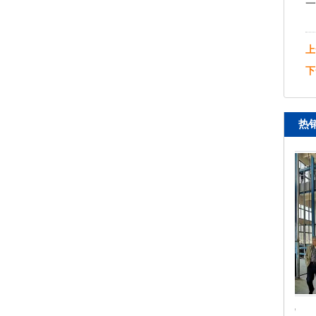
一
上
下
热
导轨式液压升降机