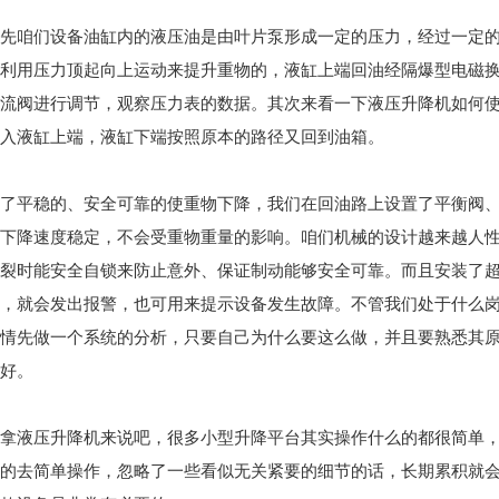
先咱们设备油缸内的液压油是由叶片泵形成一定的压力，经过一定
利用压力顶起向上运动来提升重物的，液缸上端回油经隔爆型电磁
流阀进行调节，观察压力表的数据。其次来看一下液压升降机如何
入液缸上端，液缸下端按照原本的路径又回到油箱。
了平稳的、安全可靠的使重物下降，我们在回油路上设置了平衡阀
下降速度稳定，不会受重物重量的影响。咱们机械的设计越来越人
裂时能安全自锁来防止意外、保证制动能够安全可靠。而且安装了
，就会发出报警，也可用来提示设备发生故障。不管我们处于什么
情先做一个系统的分析，只要自己为什么要这么做，并且要熟悉其
好。
拿液压升降机来说吧，很多小型升降平台其实操作什么的都很简单
的去简单操作，忽略了一些看似无关紧要的细节的话，长期累积就